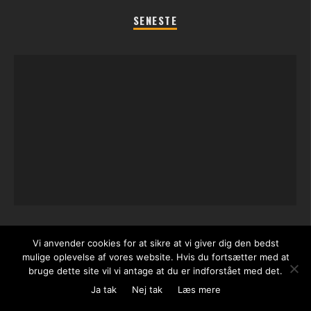
SENESTE
REGLER TIL SOMMERFEST LEGENE 2026
Vi anvender cookies for at sikre at vi giver dig den bedst
mulige oplevelse af vores website. Hvis du fortsætter med at
bruge dette site vil vi antage at du er indforstået med det.
Cookie- og privatlivspolitik
Om GamerGuru
Holdet
Jobs
Kontakt Os
Ja tak
Nej tak
Læs mere