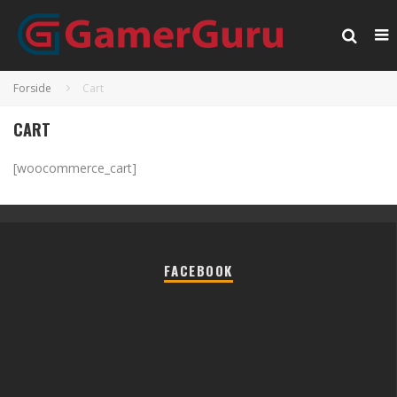
Forside
Cart
CART
[woocommerce_cart]
FACEBOOK